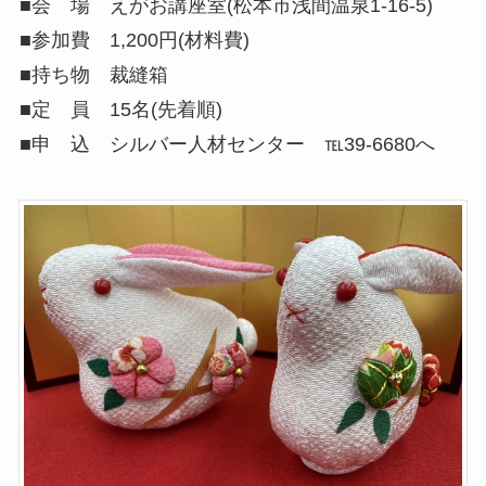
■会 場 えがお講座室(松本市浅間温泉1-16-5)
■参加費 1,200円(材料費)
■持ち物 裁縫箱
■定 員 15名(先着順)
■申 込 シルバー人材センター ℡39-6680へ